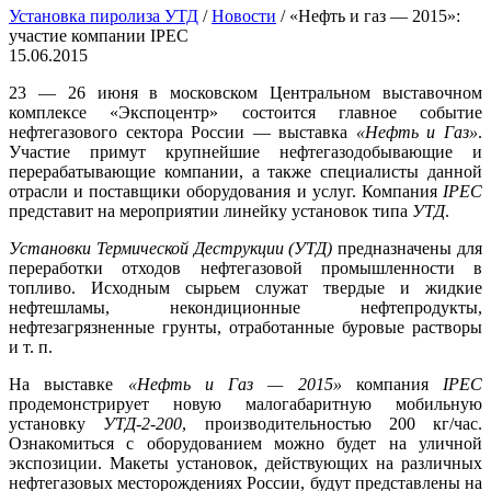
Установка пиролиза УТД
/
Новости
/
«Нефть и газ — 2015»:
участие компании IPEC
15.06.2015
23 — 26 июня в московском Центральном выставочном
комплексе «Экспоцентр» состоится главное событие
нефтегазового сектора России — выставка
«Нефть и Газ»
.
Участие примут крупнейшие нефтегазодобывающие и
перерабатывающие компании, а также специалисты данной
отрасли и поставщики оборудования и услуг. Компания
IPEC
представит на мероприятии линейку установок типа
УТД
.
Установки Термической Деструкции (УТД)
предназначены для
переработки отходов нефтегазовой промышленности в
топливо. Исходным сырьем служат твердые и жидкие
нефтешламы, некондиционные нефтепродукты,
нефтезагрязненные грунты, отработанные буровые растворы
и т. п.
На выставке
«Нефть и Газ — 2015»
компания
IPEC
продемонстрирует новую малогабаритную мобильную
установку
УТД-2-200
, производительностью 200 кг/час.
Ознакомиться с оборудованием можно будет на уличной
экспозиции. Макеты установок, действующих на различных
нефтегазовых месторождениях России, будут представлены на