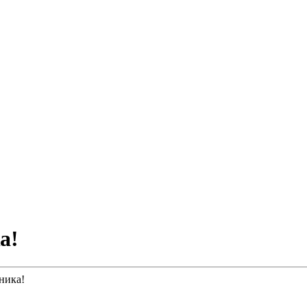
а!
ника!