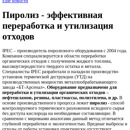
Ещё новости
Пиролиз - эффективная
переработка и утилизация
отходов
IPEC – производитель пиролизного оборудования с 2004 года.
Компания специализируется в области переработки
органических отходов с получением жидкого топлива,
высокоуглеродистого твердого остатка и металла.
Специалисты IPEC разработали и наладили производство
установок термической деструкции (УТД) на
производственных мощностях металлообрабатывающего
завода «БТ-Арсенал».
Оборудование предназначено для
переработки и утилизации органических отходов –
нефтешламов, резины, пластмассы, полиэтилена, и др.
В
основе производственного процесса лежит
пиролиз
- способ
контролируемого термического разложения исходного сырья
без доступа кислорода на необходимые составляющие. В
сравнении с мировыми аналогами данный метод отличается
глубиной переработки и экологичностью. Вредные выбросы и
отходы от работы установки практически отсутствуют.