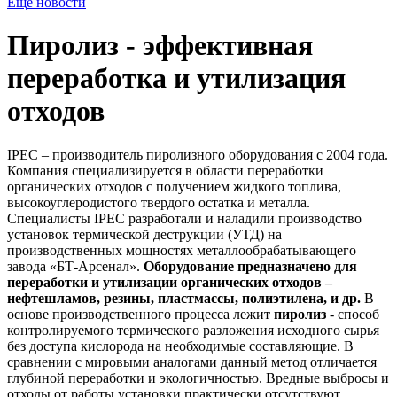
Ещё новости
Пиролиз - эффективная
переработка и утилизация
отходов
IPEC – производитель пиролизного оборудования с 2004 года.
Компания специализируется в области переработки
органических отходов с получением жидкого топлива,
высокоуглеродистого твердого остатка и металла.
Специалисты IPEC разработали и наладили производство
установок термической деструкции (УТД) на
производственных мощностях металлообрабатывающего
завода «БТ-Арсенал».
Оборудование предназначено для
переработки и утилизации органических отходов –
нефтешламов, резины, пластмассы, полиэтилена, и др.
В
основе производственного процесса лежит
пиролиз
- способ
контролируемого термического разложения исходного сырья
без доступа кислорода на необходимые составляющие. В
сравнении с мировыми аналогами данный метод отличается
глубиной переработки и экологичностью. Вредные выбросы и
отходы от работы установки практически отсутствуют.