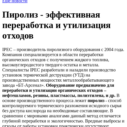
Ещё новости
Пиролиз - эффективная
переработка и утилизация
отходов
IPEC – производитель пиролизного оборудования с 2004 года.
Компания специализируется в области переработки
органических отходов с получением жидкого топлива,
высокоуглеродистого твердого остатка и металла.
Специалисты IPEC разработали и наладили производство
установок термической деструкции (УТД) на
производственных мощностях металлообрабатывающего
завода «БТ-Арсенал».
Оборудование предназначено для
переработки и утилизации органических отходов –
нефтешламов, резины, пластмассы, полиэтилена, и др.
В
основе производственного процесса лежит
пиролиз
- способ
контролируемого термического разложения исходного сырья
без доступа кислорода на необходимые составляющие. В
сравнении с мировыми аналогами данный метод отличается
глубиной переработки и экологичностью. Вредные выбросы и
отходы от работы установки практически отсутствуют.