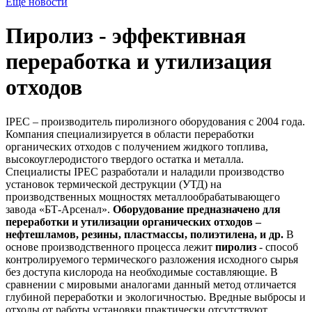
Ещё новости
Пиролиз - эффективная
переработка и утилизация
отходов
IPEC – производитель пиролизного оборудования с 2004 года.
Компания специализируется в области переработки
органических отходов с получением жидкого топлива,
высокоуглеродистого твердого остатка и металла.
Специалисты IPEC разработали и наладили производство
установок термической деструкции (УТД) на
производственных мощностях металлообрабатывающего
завода «БТ-Арсенал».
Оборудование предназначено для
переработки и утилизации органических отходов –
нефтешламов, резины, пластмассы, полиэтилена, и др.
В
основе производственного процесса лежит
пиролиз
- способ
контролируемого термического разложения исходного сырья
без доступа кислорода на необходимые составляющие. В
сравнении с мировыми аналогами данный метод отличается
глубиной переработки и экологичностью. Вредные выбросы и
отходы от работы установки практически отсутствуют.