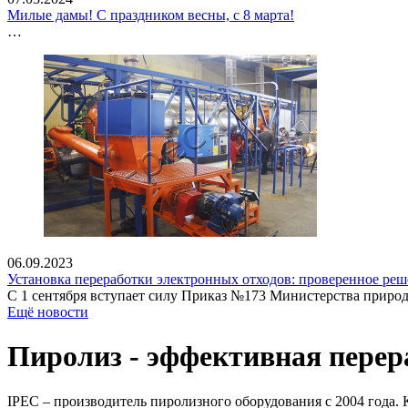
Милые дамы! С праздником весны, с 8 марта!
…
06.09.2023
Установка переработки электронных отходов: проверенное реше
С 1 сентября вступает силу Приказ №173 Министерства природ
Ещё новости
Пиролиз - эффективная перер
IPEC – производитель пиролизного оборудования с 2004 года.