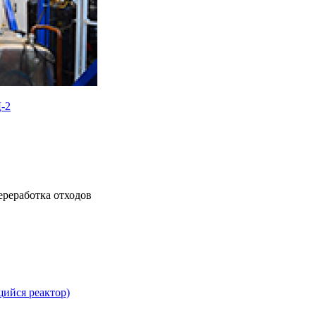
-2
ереработка отходов
ийся реактор)