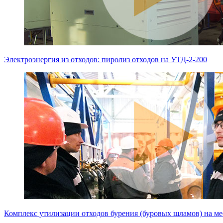
Электроэнергия из отходов: пиролиз отходов на УТД-2-200
Комплекс утилизации отходов бурения (буровых шламов) на м